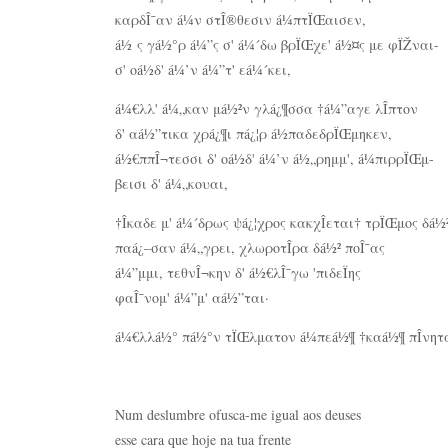
καρδÎ¯αν á¼ν στÎ®θεσιν á¼πτÏŒαισεν,
á½ ς γá½°ρ á¼”ς σ' á¼´δω βρÏŒχε' á½¤ς με φÏŽναι-
σ' οá½δ' á¼’ν á¼”τ' εá¼´κει,
á¼€λλ' á¼„καν μá½²ν γλá¿¶σσα †á¼”αγε λÎ­πτον
δ' αá½”τικα χρá¿¶ι πá¿¦ρ á½παδεδρÏŒμηκεν,
á½€ππÎ¬τεσσι δ' οá½δ' á¼’ν á½„ρημμ', á¼πιρρÏŒμ-
βεισι δ' á¼„κουαι,
†Î­καδε μ' á¼´δρως ψá¿¦χρος κακχÎ­εται† τρÏŒμος δá½
παá¿–σαν á¼„γρει, χλωροτÎ­ρα δá½² ποÎ¯ας
á¼”μμι, τεθνÎ¬κην δ' á½€λÎ¯γω 'πιδεÏης
φαÎ¯νομ' á¼”μ' αá½”ται·
á¼€λλá½° πá½°ν τÏŒλματον á¼πεá½¶ †καá½¶ πÎ­νητ
Num deslumbre ofusca-me igual aos deuses
esse cara que hoje na tua frente