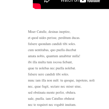
Miser Catulle, desinas ineptire,
et quod uides perisse, perditum ducas.
fulsere quondam candidi tibi soles.
cum uentitabas, quo puella ducebat
amata nobis, quantum amabitur nulla!
ibi illa multa tum iocosa fiebant,
quae tu uolebas nec puella nolebat.
fulsere uere candidi tibi soles.
nunc iam illa non uult: tu quoque, inpotens, noli
nec, quae fugit, sectare nec miser uiue,
sed obstinata mente perfer, obdura.
uale, puella. iam Catullus obdurat
nec te requiret nec rogabit inuitam.