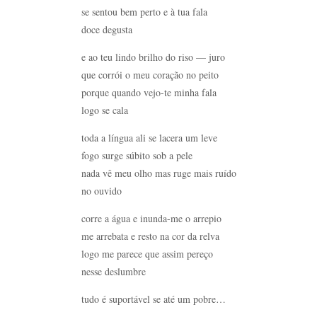
se sentou bem perto e à tua fala
doce degusta
e ao teu lindo brilho do riso — juro
que corrói o meu coração no peito
porque quando vejo-te minha fala
logo se cala
toda a língua ali se lacera um leve
fogo surge súbito sob a pele
nada vê meu olho mas ruge mais ruído
no ouvido
corre a água e inunda-me o arrepio
me arrebata e resto na cor da relva
logo me parece que assim pereço
nesse deslumbre
tudo é suportável se até um pobre…