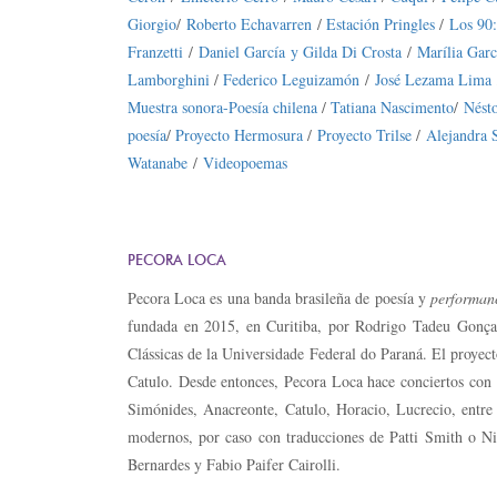
Giorgio
/
Roberto Echavarren
/
Estación Pringles
/
Los 90:
Franzetti
/
Daniel García y Gilda Di Crosta
/
Marília Garc
Lamborghini
/
Federico Leguizamón
/
José Lezama Lima
Muestra sonora-Poesía chilena
/
Tatiana Nascimento
/
Nést
poesía
/
Proyecto Hermosura
/
Proyecto Trilse
/
Alejandra 
Watanabe
/
Videopoemas
PECORA LOCA
Pecora Loca es una banda brasileña de poesía y
performan
fundada en 2015, en Curitiba, por Rodrigo Tadeu Gonça
Clássicas de la Universidade Federal do Paraná. El proyec
Catulo. Desde entonces, Pecora Loca hace conciertos con 
Simónides, Anacreonte, Catulo, Horacio, Lucrecio, entre
modernos, por caso con traducciones de Patti Smith o N
Bernardes y Fabio Paifer Cairolli.