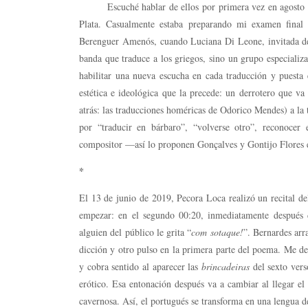
Escuché hablar de ellos por primera vez en agosto de 
Plata. Casualmente estaba preparando mi examen final 
Berenguer Amenós, cuando Luciana Di Leone, invitada des
banda que traduce a los griegos, sino un grupo especializ
habilitar una nueva escucha en cada traducción y puesta
estética e ideológica que la precede: un derrotero que v
atrás: las traducciones homéricas de Odorico Mendes) a la
por “traducir en bárbaro”, “volverse otro”, reconocer
compositor —así lo proponen Gonçalves y Gontijo Flores 
*
El 13 de junio de 2019, Pecora Loca realizó un recital de
empezar: en el segundo 00:20, inmediatamente después d
alguien del público le grita “
com sotaque!
”. Bernardes arr
dicción y otro pulso en la primera parte del poema. Me dete
y cobra sentido al aparecer las
brincadeiras
del sexto ver
erótico. Esa entonación después va a cambiar al llegar e
cavernosa. Así, el portugués se transforma en una lengua 