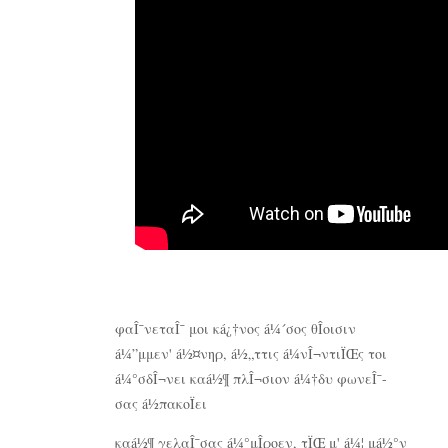
φαÎ¯νεταÎ¯ μοι κá¿†νος á¼´σος θÎ­οισιν
á¼”μμεν' á½¤νηρ, á½„ττις á¼νÎ¬ντιÏŒς τοι
á¼°σδÎ¬νει καá½¶ πλÎ¬σιον á¼†δυ φωνεÎ¯-
σας á½πακοÏει
καá½¶ γελαÎ¯σας á¼°μÎ­ροεν, τÏŒ μ' á¼¦ μá½°ν