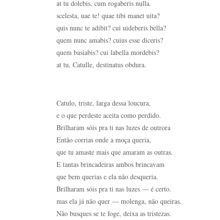
at tu dolebis, cum rogaberis nulla.
scelesta, uae te! quae tibi manet uita?
quis nunc te adibit? cui uideberis bella?
quem nunc amabis? cuius esse diceris?
quem basiabis? cui labella mordebis?
at tu, Catulle, destinatus obdura.
Catulo, triste, larga dessa loucura,
e o que perdeste aceita como perdido.
Brilharam sóis pra ti nas luzes de outrora
Então corrias onde a moça queria,
que tu amaste mais que amaram as outras.
E tantas brincadeiras ambos brincavam
que bem querias e ela não desqueria.
Brilharam sóis pra ti nas luzes — é certo.
mas ela já não quer — molenga, não queiras.
Não busques se te foge, deixa as tristezas.