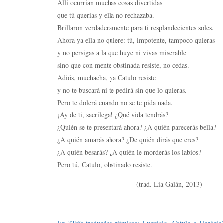
Allí ocurrían muchas cosas divertidas
que tú querías y ella no rechazaba.
Brillaron verdaderamente para ti resplandecientes soles.
Ahora ya ella no quiere: tú, impotente, tampoco quieras
y no persigas a la que huye ni vivas miserable
sino que con mente obstinada resiste, no cedas.
Adiós, muchacha, ya Catulo resiste
y no te buscará ni te pedirá sin que lo quieras.
Pero te dolerá cuando no se te pida nada.
¡Ay de ti, sacrílega! ¿Qué vida tendrás?
¿Quién se te presentará ahora? ¿A quién parecerás bella?
¿A quién amarás ahora? ¿De quién dirás que eres?
¿A quién besarás? ¿A quién le morderás los labios?
Pero tú, Catulo, obstinado resiste.
(trad. Lía Galán, 2013)
En “Três traduções rítmicas: Lucrécio, Catulo e Horácio