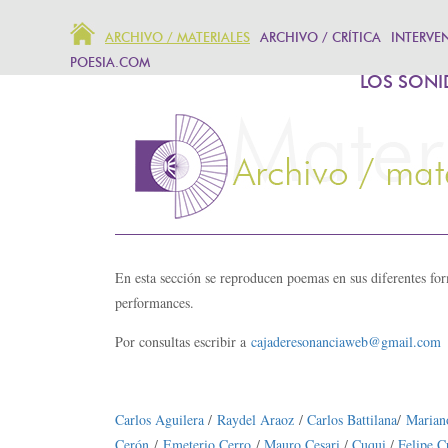
ARCHIVO / MATERIALES
ARCHIVO / CRÍTICA
INTERVE
POESIA.COM
LOS SONI
En esta sección se reproducen poemas en sus diferentes form
performances.
Por consultas escribir a
cajaderesonanciaweb@gmail.com
Carlos Aguilera
/
Raydel Araoz
/
Carlos Battilana
/
Mariano
Cerón
/
Emeterio Cerro
/
Mauro Cesari
/
Cuqui
/
Felipe C