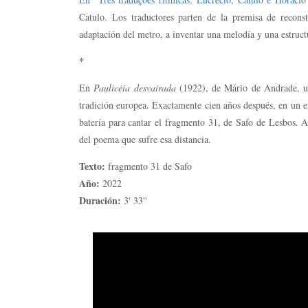
Catulo. Los traductores parten de la premisa de reconst
adaptación del metro, a inventar una melodía y una estructu
*
En
Paulicéia desvairada
(1922), de Mário de Andrade, u
tradición europea. Exactamente cien años después, en un est
batería para cantar el fragmento 31, de Safo de Lesbos.
del poema que sufre esa distancia.
Texto:
fragmento 31 de Safo
Año:
2022
Duración:
3' 33''