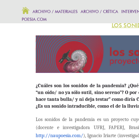
ARCHIVO / MATERIALES
ARCHIVO / CRÍTICA
INTERVE
POESIA.COM
LOS SONI
¿Cuáles son los sonidos de la pandemia? ¿Qué
“un oído/ no ya sólo sutil, sino sereno”? O por
hace tanta bulla/ y ni deja testar” como diría 
¿Es un sonido intraducible, como el de la lluvi
Los sonidos de la pandemia es un proyecto cuy
(docente e investigadora UFRJ, FAPERJ, Bras
http://naupoesia.com/
), Ignacio Iriarte (invest