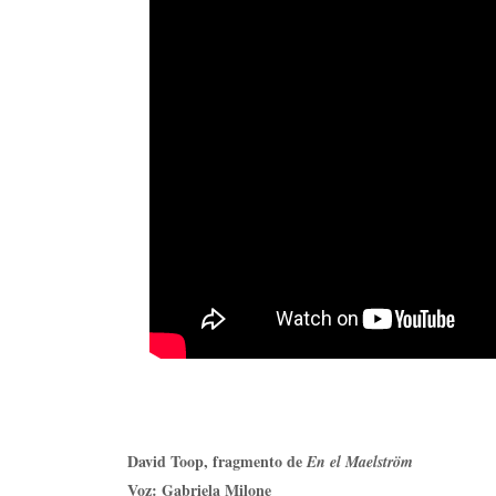
David Toop, fragmento de
En el Maelström
Voz: Gabriela Milone