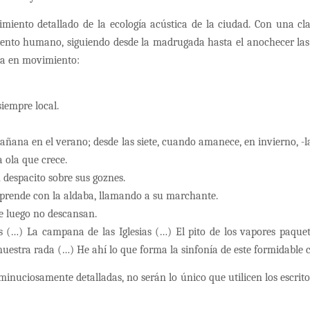
miento detallado de la ecología acústica de la ciudad. Con una cla
ento humano, siguiendo desde la madrugada hasta el anochecer las e
ia en movimiento:
siempre local.
añana en el verano; desde las siete, cuando amanece, en invierno, -l
 ola que crece.
 despacito sobre sus goznes.
mprende con la aldaba, llamando a su marchante.
e luego no descansan.
ios (…) La campana de las Iglesias (…) El pito de los vapores paqu
uestra rada (…) He ahí lo que forma la sinfonía de este formidable c
minuciosamente detalladas, no serán lo único que utilicen los escrit