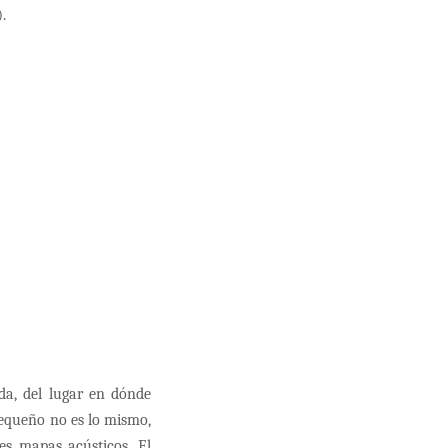
.
a, del lugar en dónde
pequeño no es lo mismo,
es mapas acústicos. El