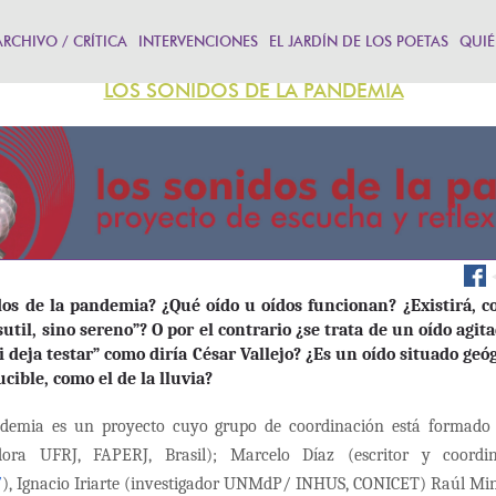
ARCHIVO / CRÍTICA
INTERVENCIONES
EL JARDÍN DE LOS POETAS
QUIÉ
LOS SONIDOS DE LA PANDEMIA
Face
dos de la pandemia? ¿Qué oído u oídos funcionan? ¿Existirá, 
sutil, sino sereno”? O por el contrario ¿se trata de un oído agit
i deja testar” como diría César Vallejo? ¿Es un oído situado geó
cible, como el de la lluvia?
ndemia es un proyecto cuyo grupo de coordinación está formado
adora UFRJ, FAPERJ, Brasil); Marcelo Díaz (escritor y coord
/
), Ignacio Iriarte (investigador UNMdP/ INHUS, CONICET) Raúl Min