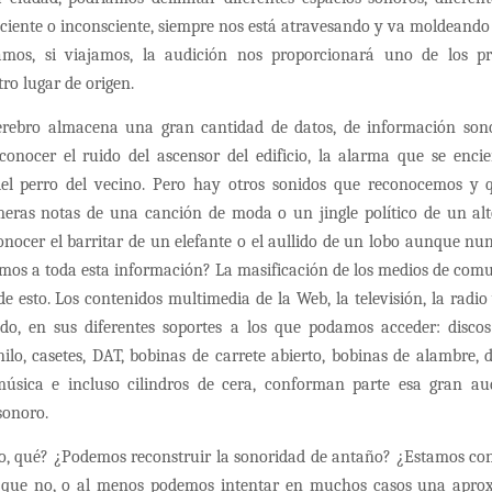
iente o inconsciente, siempre nos está atravesando y va moldeando 
mos, si viajamos, la audición nos proporcionará uno de los p
o lugar de origen.
erebro almacena una gran cantidad de datos, de información sono
conocer el ruido del ascensor del edificio, la alarma que se encie
del perro del vecino. Pero hay otros sonidos que reconocemos y
rimeras notas de una canción de moda o un jingle político de un a
onocer el barritar de un elefante o el aullido de un lobo aunque n
mos a toda esta información? La masificación de los medios de comu
de esto. Los contenidos multimedia de la Web, la televisión, la radio
do, en sus diferentes soportes a los que podamos acceder: disc
inilo, casetes, DAT, bobinas de carrete abierto, bobinas de alambre, d
música e incluso cilindros de cera, conforman parte esa gran a
sonoro.
tro, qué? ¿Podemos reconstruir la sonoridad de antaño? ¿Estamos con
 que no, o al menos podemos intentar en muchos casos una apr