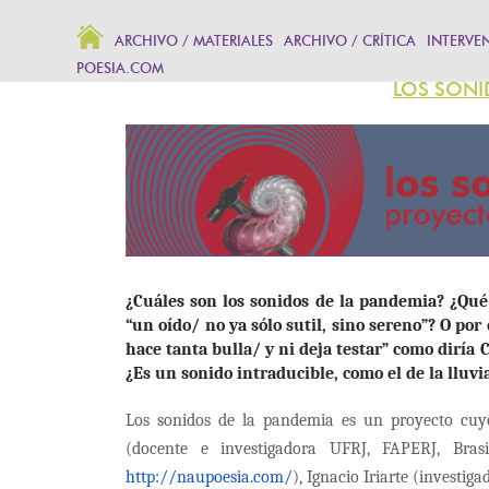
ARCHIVO / MATERIALES
ARCHIVO / CRÍTICA
INTERVE
POESIA.COM
LOS SONI
¿Cuáles son los sonidos de la pandemia? ¿Qué
“un oído/ no ya sólo sutil, sino sereno”? O por
hace tanta bulla/ y ni deja testar” como diría 
¿Es un sonido intraducible, como el de la lluvi
Los sonidos de la pandemia es un proyecto cuy
(docente e investigadora UFRJ, FAPERJ, Bras
http://naupoesia.com/
), Ignacio Iriarte (invest